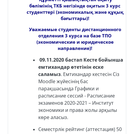
бөлімінің ТКБ негізінде оқитын 3 курс
студенттері (экономикалық және құқық
бағыттары)!
Уважаемые студенты дистанционного
отделения 3 курса на базе ТПО
(экономические и юридическое
направление)!
09.11.2020 бастап Кесте бойынша
емтихандар өтетінін еске
саламыз
. Емтихандар кестесін Сіз
Moodle жүйесінің бас
парақшасында Графики и
расписание сессий - Расписание
экзаменов 2020-2021 – Институт
экономики и права жолы арқылы
көре аласыз.
Семестрлік рейтинг (аттестация) 50