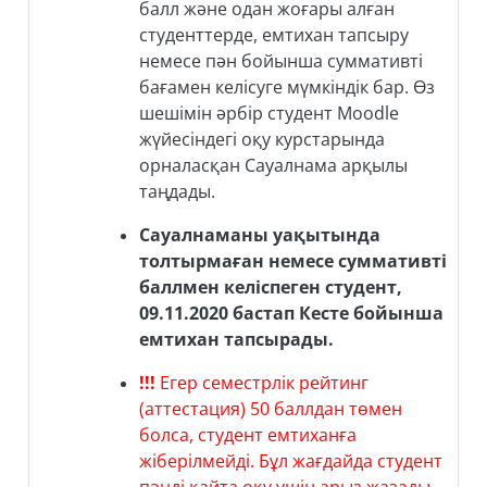
балл және одан жоғары алған
студенттерде, емтихан тапсыру
немесе пән бойынша суммативті
бағамен келісуге мүмкіндік бар. Өз
шешімін әрбір студент Moodle
жүйесіндегі оқу курстарында
орналасқан Сауалнама арқылы
таңдады.
Сауалнаманы уақытында
толтырмаған немесе суммативті
баллмен келіспеген студент,
09.11.2020 бастап Кесте бойынша
емтихан тапсырады.
!!!
Егер семестрлік рейтинг
(аттестация) 50 баллдан төмен
болса, студент емтиханға
жіберілмейді. Бұл жағдайда студент