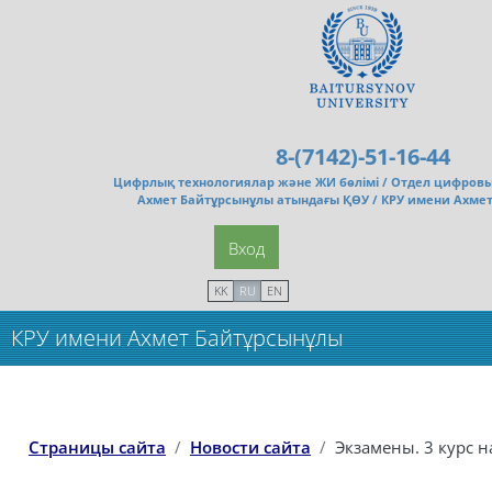
Перейти к основному содержанию
8-(7142)-51-16-44
Цифрлық технологиялар және ЖИ бөлімі /
Отдел цифровы
Ахмет Байтұрсынұлы атындағы ҚӨУ / КРУ имени Ахме
Вход
KK
RU
EN
КРУ имени Ахмет Байтұрсынұлы
Страницы сайта
Новости сайта
Экзамены. 3 курс 