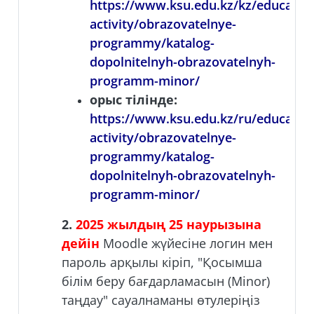
https://www.ksu.edu.kz/kz/education
activity/obrazovatelnye-
programmy/katalog-
dopolnitelnyh-obrazovatelnyh-
programm-minor/
орыс тілінде:
https://www.ksu.edu.kz/ru/education
activity/obrazovatelnye-
programmy/katalog-
dopolnitelnyh-obrazovatelnyh-
programm-minor/
2.
2025 жылдың 25 наурызына
дейін
Moodle жүйесіне логин мен
пароль арқылы кіріп, "Қосымша
білім беру бағдарламасын (Minor)
таңдау" сауалнаманы өтулеріңіз