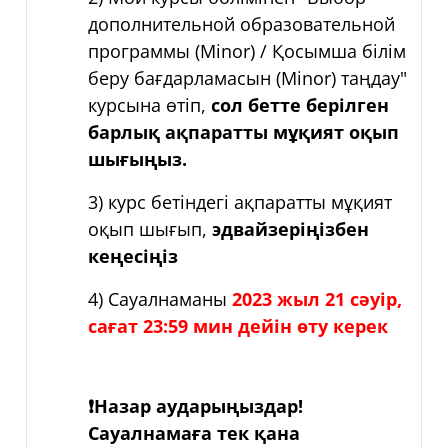
дополнительной образовательной
программы (Minor) / Қосымша білім
беру бағдарламасын (Minor) таңдау"
курсына өтіп,
сол бетте берілген
барлық ақпаратты мұқият оқып
шығыңыз.
3) курс бетіндегі ақпаратты мұқият
оқып шығып,
эдвайзеріңізбен
кеңесіңіз
4) Сауалнаманы
2023 жыл 21 сәуір,
сағат 23:59 мин дейін өту керек
❗
Назар аударыңыздар!
Сауалнамаға тек қана