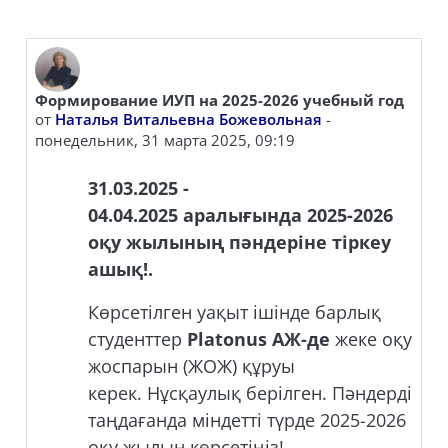
Формирование ИУП на 2025-2026 учебный год
от
Наталья Витальевна Божевольная
-
понедельник, 31 марта 2025, 09:19
31
.0
3
.202
5
-
04.0
4
.202
5
аралығында
202
5
-2026
оқу жылының пәндеріне тіркеу
ашық!.
Көрсетілген уақыт ішінде барлық
студенттер
Platonus
АЖ-де
жеке оқу
жоспарын (ЖОЖ) құруы
керек. Нұсқаулық берілген. Пәндерді
таңдағанда міндетті түрде 2025-2026
оқу жылын көрсетіңіз!