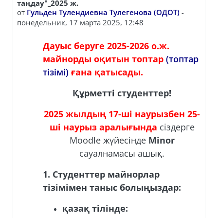
таңдау"_2025 ж.
от
Гульден Тулендиевна Тулегенова (ОДОТ)
-
понедельник, 17 марта 2025, 12:48
Дауыс беруге 2025-2026 о.ж.
майнорды оқитын топтар
(топтар
тізімі)
ғана қатысады.
Құрметті студенттер!
2025 жылдың 17-ші наурызбен 25-
ші наурыз аралығында
сіздерге
Moodle жүйесінде
Minor
сауалнамасы ашық.
1. Студенттер майнорлар
тізімімен таныс болыңыздар:
қазақ тілінде: