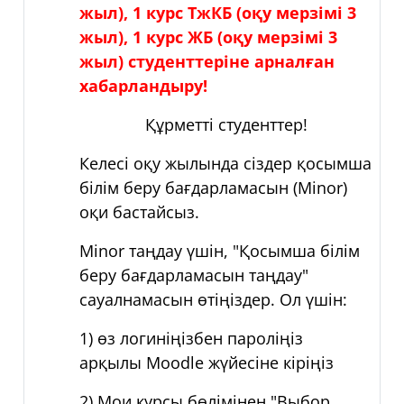
жыл),
1 курс
ТжКБ (оқу мерзімі 3
жыл), 1 курс ЖБ (оқу мерзімі 3
жыл) с
туденттеріне арналған
хабарландыру!
Құрметті студенттер!
Келесі оқу жылында сіздер қосымша
білім беру бағдарламасын (
Minor
)
оқи бастайсыз.
Minor таңдау үшін,
"
Қосымша білім
беру бағдарламасын таңдау
"
сауалнамасын өтіңіздер. Ол үшін:
1) өз логиніңізбен пароліңіз
арқылы
Moodle
жүйесіне кіріңіз
2)
Мои курсы бөлімінен
"Выбор