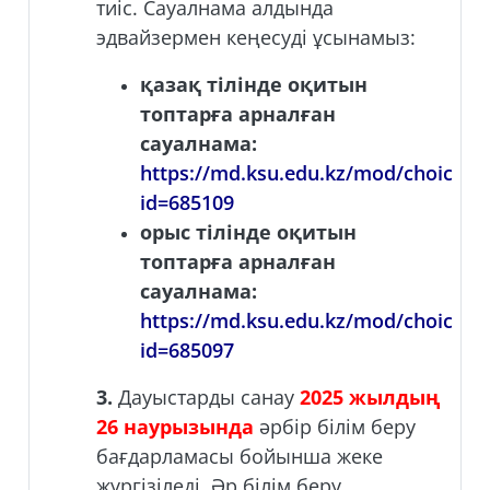
тиіс. Сауалнама алдында
эдвайзермен кеңесуді ұсынамыз:
қазақ тілінде оқитын
топтарға арналған
сауалнама:
https://md.ksu.edu.kz/mod/choice/v
id=685109
орыс тілінде оқитын
топтарға арналған
сауалнама:
https://md.ksu.edu.kz/mod/choice/v
id=685097
3.
Дауыстарды санау
2025 жылдың
26 наурызында
әрбір білім беру
бағдарламасы бойынша жеке
жүргізіледі. Әр білім беру