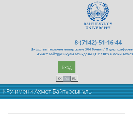
Перейти к основному содержанию
8-(7142)-51-16-44
Цифрлық технологиялар және ЖИ бөлімі /
Отдел цифровы
Ахмет Байтұрсынұлы атындағы ҚӨУ / КРУ имени Ахме
Вход
KK
RU
EN
КРУ имени Ахмет Байтұрсынұлы