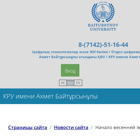
Перейти к основному содержанию
8-(7142)-51-16-44
Цифрлық технологиялар және ЖИ бөлімі /
Отдел цифровы
Ахмет Байтұрсынұлы атындағы ҚӨУ / КРУ имени Ахме
Вход
KK
RU
EN
КРУ имени Ахмет Байтұрсынұлы
Страницы сайта
Новости сайта
Начало весенней 