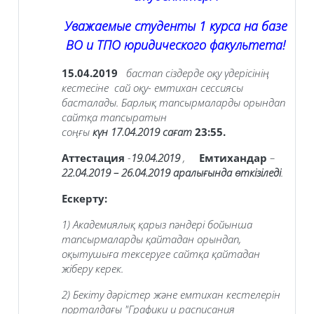
Уважаемые студенты 1 курса на базе
ВО и ТПО юридического факультета!
15.04.2019
бастап сіздерде оқу үдерісінің
кестесіне сай оқу- емтихан сессиясы
басталады. Барлық тапсырмаларды орындап
сайтқа тапсыратын
соңғы
күн
17.04.2019
сағат
23:55.
Аттестация
-
19.04.2019
,
Емтихандар
–
22.04.2019 – 26.04.2019
аралығында өткізіледі
.
Ескерту:
1) Академиялық қарыз пәндері бойынша
тапсырмаларды қайтадан орындап,
оқытушыға тексеруге сайтқа қайтадан
жіберу керек.
2) Бекіту дәрістер және емтихан кестелерін
порталдағы
"Графики и расписания