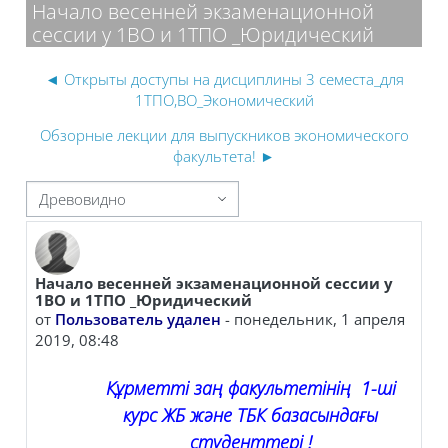
Начало весенней экзаменационной
сессии у 1ВО и 1ТПО _Юридический
◄ Открыты доступы на дисциплины 3 семеста_для
1ТПО,ВО_Экономический
Обзорные лекции для выпускников экономического
факультета! ►
 отображения
Начало весенней экзаменационной сессии у
Количество ответов: 0
1ВО и 1ТПО _Юридический
от
Пользователь удален
-
понедельник, 1 апреля
2019, 08:48
Құрметті заң факультетінің 1-ші
курс ЖБ және ТБК базасындағы
студенттері !