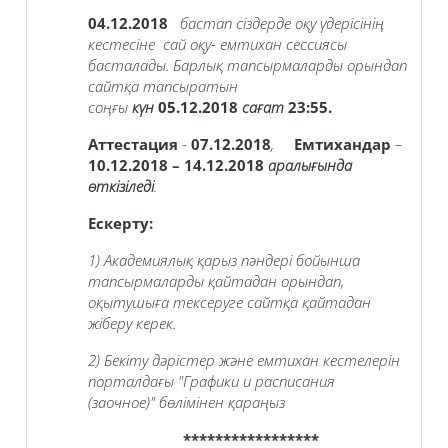
04.12.2018
бастап сіздерде оқу үдерісінің
кестесіне сай оқу- емтихан сессиясы
басталады. Барлық тапсырмаларды орындап
сайтқа тапсыратын
соңғы
күн
05.12.2018
сағат
23:55.
Аттестация
-
07.12.2018
,
Емтихандар
–
10.12.2018 – 14.12.2018
аралығында
өткізіледі
.
Ескерту:
1) Академиялық қарыз пәндері бойынша
тапсырмаларды қайтадан орындап,
оқытушыға тексеруге сайтқа қайтадан
жіберу керек.
2) Бекіту дәрістер және емтихан кестелерін
порталдағы
"Графики и расписания
(заочное)"
бөлімінен қараңыз
*****************