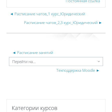
Постоянная ссылка
◄ Расписание чатов_1 курс_Юридический
Расписание чатов_2,3 курс_Юридический ►
◄ Расписание занятий
ерейти на...
Техподдержка Moodle ►
Пропустить Категории курсов
Категории курсов