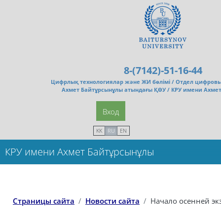
Перейти к основному содержанию
8-(7142)-51-16-44
Цифрлық технологиялар және ЖИ бөлімі /
Отдел цифровы
Ахмет Байтұрсынұлы атындағы ҚӨУ / КРУ имени Ахме
Вход
KK
RU
EN
КРУ имени Ахмет Байтұрсынұлы
Страницы сайта
Новости сайта
Начало осенней э