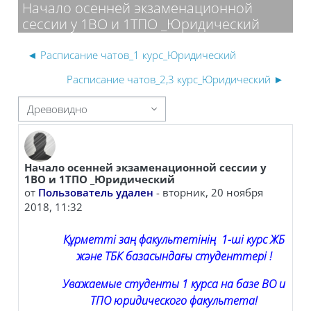
Начало осенней экзаменационной
сессии у 1ВО и 1ТПО _Юридический
◄ Расписание чатов_1 курс_Юридический
Расписание чатов_2,3 курс_Юридический ►
 отображения
Начало осенней экзаменационной сессии у
Количество ответов: 0
1ВО и 1ТПО _Юридический
от
Пользователь удален
-
вторник, 20 ноября
2018, 11:32
Құрметті заң факультетінің 1-ші курс ЖБ
және ТБК базасындағы студенттері !
Уважаемые студенты 1 курса на базе ВО и
ТПО юридического факультета!