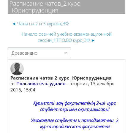
Расписание чатов_2 курс
_Юриспруденция
◄ Чаты на 2 и 3 курсов_ЭФ
Начало осенней учебно-экзаменационной
сессии_1ТПО,ВО курс_ЭФ ►
 отображения
Расписание чатов_2 курс _Юриспруденция
Количество ответов: 0
от
Пользователь удален
-
вторник, 13 декабря
2016, 15:04
Құрметті заң факультетінің 2-ші курс
студенттері мен оқытушылары!
Уважаемые студенты и преподаватели 2
курса юриди
ческого факультета!
!