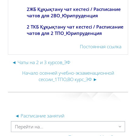
2ЖБ Құқықтану чат кестесі / Расписание
чатов для 2ВО_Юрипруденция
2 ТКБ Құқықтану чат кестесі / Расписание
чатов для 2 ТПО_Юрипруденция
Постоянная ссылка
◄ Чаты на 2 и 3 курсов_ЭФ
Начало осенней учебно-экзаменационной
сессии_1ТПО,ВО курс_ЭФ ►
◄ Расписание занятий
ерейти на...