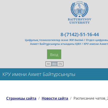
Перейти к основному содержанию
8-(7142)-51-16-44
Цифрлық технологиялар және ЖИ бөлімі /
Отдел цифровы
Ахмет Байтұрсынұлы атындағы ҚӨУ / КРУ имени Ахме
Вход
KK
RU
EN
КРУ имени Ахмет Байтұрсынұлы
Страницы сайта
Новости сайта
Расписание чатов_