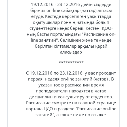
19.12.2016 - 23.12.2016 дейін сіздерде
бірінші on-line сабақтар (чаттар) аптасы
өтуде. Кестеде көрсетілген уақыттарда
оқытушылар пәннің чатында болып
студенттерге кеңес береді. Кестені ҚОО-
ның басты порталындағы "Расписание on-
line занятий", бөлімінен және төменде
берілген сілтемелер арқылы қарай
аласыздар
***********
С 19.12.2016 по 23.12.2016 у вас проходит
первая неделя on-line занятий (чатов) . В
указанное в расписании время
преподаватели находятся в чатах
дисциплин и консультируют студентов.
Расписание смотрите на главной странице
портала ЦДО в разделе "Расписание on-line
занятий", а также ниже по ссылке.