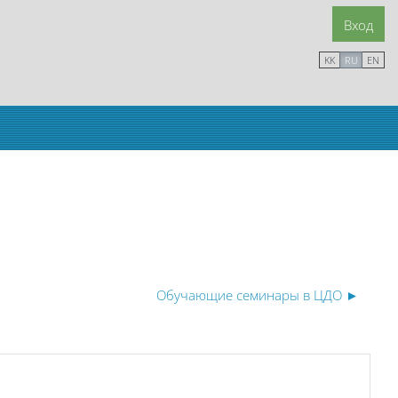
Вход
KK
RU
EN
Обучающие семинары в ЦДО ►