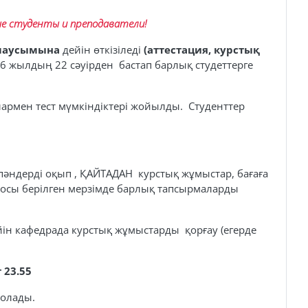
е студенты и преподаватели!
 маусымына
дейін өткізіледі
(аттестация, курстық
16 жылдың 22 сәуірден бастап барлық студеттерге
армен тест мүмкіндіктері жойылды. Студенттер
пәндерді оқып , ҚАЙТАДАН курстық жұмыстар, бағаға
р осы берілген мерзімде барлық тапсырмаларды
ін кафедрада курстық жұмыстарды қорғау (егерде
 23.55
олады.