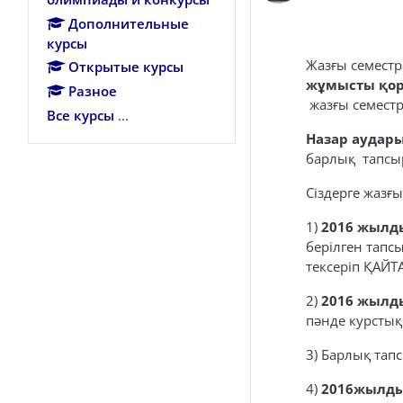
Дополнительные
курсы
Жазғы семест
Открытые курсы
жұмысты қор
Разное
жазғы семестр
Все курсы
...
Назар аудар
барлық тапсы
Сіздерге жазғ
1)
2016 жылд
берілген тапс
тексеріп ҚАЙТ
2)
2016 жылд
пәнде курстық 
3)
Барлық тап
4)
2016жылдың