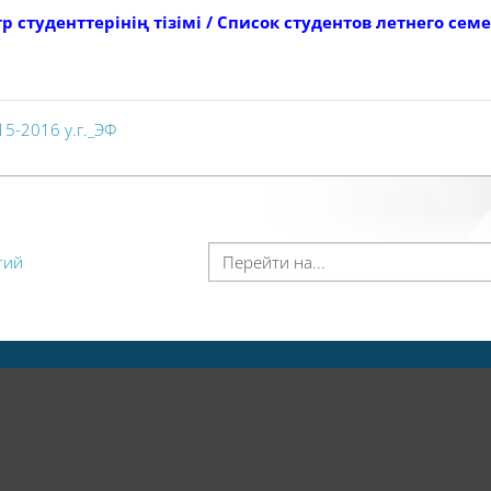
р студенттерінің тізімі
/
Список студентов летнего семе
5-2016 у.г._ЭФ
Перейти на...
тий