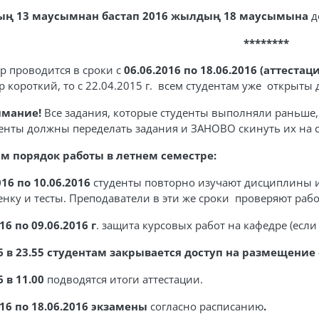
ың 13 маусымнан бастап 2016 жылдың 18 маусымына
де
********
р проводится в сроки с
06.06.2016 по 18.06.2016 (аттеста
 короткий, то с 22.04.201
5
г. всем студентам уже открыты 
имание!
Все задания, которые студенты выполняли раньше
енты должны переделать задания и ЗАНОВО скинуть их на с
 порядок работы в летнем семестре:
016
по 10.06.2016
студенты повторно изучают дисциплины 
енку и тесты. Преподаватели в эти же сроки проверяют ра
16 по 09.06.2016 г
. защита курсовых работ на кафедре (есл
6 в 23.55
студентам закрывается доступ на размещение 
6 в 11.00
подводятся итоги аттестации.
016 по 18.06.2016 экзамены
согласно расписанию
.