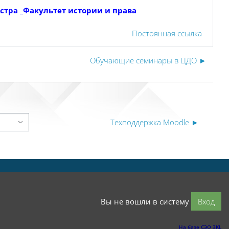
стра _Факультет истории и права
Постоянная ссылка
Обучающие семинары в ЦДО ►
Техподдержка Moodle ►
Вы не вошли в систему
Вход
На базе СЭО 3KL