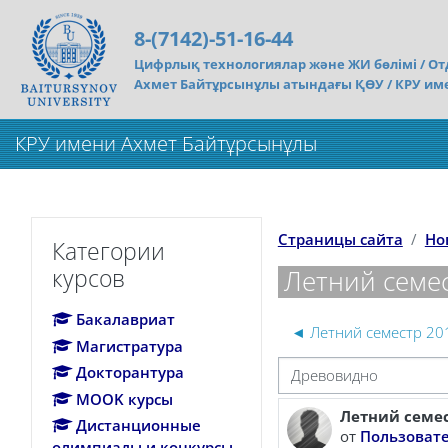
Перейти к основному содержанию
8-(7142)-51-16-44
Цифрлық технологиялар және ЖИ бөлімі /
От
Ахмет Байтұрсынұлы атындағы ҚӨУ / КРУ им
КРУ имени Ахмет Байтұрсынұлы
Пропустить Категории курсов
Страницы сайта
Но
Категории
курсов
Летний семес
Бакалавриат
◄ Летний семестр 201
Магистратура
Докторантура
Режим отображения
MOOK курсы
Летний семес
Количество от
Дистанционные
от
Пользовате
олимпиады и конкурсы