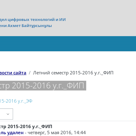
дел цифровых технологий и ИИ
ени Ахмет Байтұрсынұлы
вости сайта
Летний семестр 2015-2016 у.г._ФИП
тр 2015-2016 у.г._ФИП
5-2016 у.г._ЭФ
тр 2015-2016 у.г._ФИП
ветов: 0
ль удален
-
четверг, 5 мая 2016, 14:44