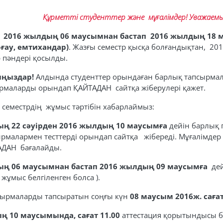
Құрметті студенттер және мұғалімдер!
Уважаемы
р
2016 жылдың 06 маусымнан бастап 2016 жылдың 18
ғау, емтихандар)
. Жазғы семестр қысқа болғандықтан, 20
 пәндері қосылды.
ыңыздар!
Алдында студенттер орындаған барлық тапсырмал
рмаларды орындап ҚАЙТАДАН сайтқа жіберулері қажет.
ы семестрдің жұмыс тәртібін хабарлаймыз:
ың 22 сәуірден 2016 жылдың 10 маусымға
дейін барлық 
ырмалармен тесттерді орындап сайтқа жібереді. Мұғалімде
АДАН бағалайды.
ың 06 маусымнан бастап 2016 жылдың 09 маусымға
дей
жұмыс белгіленген болса ).
сырмаларды тапсыратын соңғы күн
08 маусым 2016ж. сағат
 10 маусымында, сағат 11.00
аттестация қорытындысы б