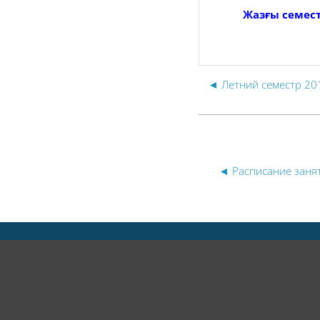
Жазғы семест
◄ Летний семестр 201
◄ Расписание заня