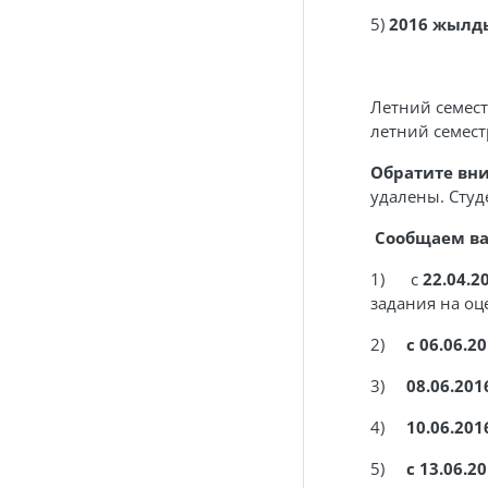
5)
2016 жылд
Летний семест
летний семестр
Обратите вн
удалены. Студ
Сообщаем вам
1) с
22.04.2
задания на оц
2)
с 06.06.20
3)
08.06.201
4)
10.06.201
5)
с 13.06.2