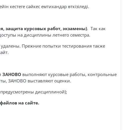
йін кестеге сәйкес емтихандар өткізіледі.
ция, защита курсовых работ, экзамены)
. Так как
доступы на дисциплины летнего семестра.
, удалены. Прежние попытки тестирования также
айт.
и
ЗАНОВО
выполняют курсовые работы, контрольные
боты, ЗАНОВО выставляют оценки.
и предусмотрены дисциплиной);
файлов на сайте.