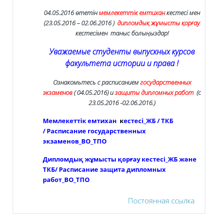
04.05.2016
өтетін
м
емлекетт
ік емтихан
кестесі мен
(23.05.2016 – 02.06.2016 )
дипломдық жұмысты қорғау
кестесімен таныс болыңыздар!
Уважаемые студенты выпускных курсов
факультета истории и права !
Ознакомьтесь с расписанием
государственных
экзаменов
( 04.05.2016) и
защиты дипломных работ
(с
23.05.2016
-02.06.2016
.)
Мемлекеттік емтихан
к
естесі_ЖБ / ТКБ
/ Расписание государственных
экзаменов_ВО_ТПО
Дипломдық жұмысты қорғау кестесі_ЖБ және
ТКБ/ Расписание защита дипломных
работ_ВО_ТПО
Постоянная ссылка