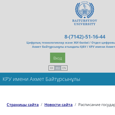
Перейти к основному содержанию
8-(7142)-51-16-44
Цифрлық технологиялар және ЖИ бөлімі /
Отдел цифровы
Ахмет Байтұрсынұлы атындағы ҚӨУ / КРУ имени Ахме
Вход
KK
RU
EN
КРУ имени Ахмет Байтұрсынұлы
Страницы сайта
Новости сайта
Расписание госуд