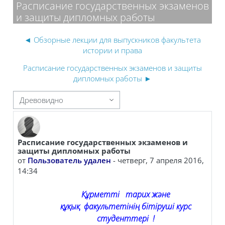
Расписание государственных экзаменов
и защиты дипломных работы
◄ Обзорные лекции для выпускников факультета
истории и права
Расписание государственных экзаменов и защиты
дипломных работы ►
 отображения
Расписание государственных экзаменов и
Количество ответов: 0
защиты дипломных работы
от
Пользователь удален
-
четверг, 7 апреля 2016,
14:34
Құрметті тарих және
құқық факультетінің бітіруші курс
студенттері
!