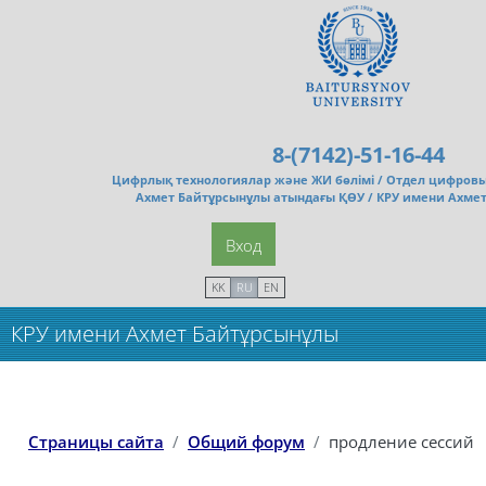
Перейти к основному содержанию
8-(7142)-51-16-44
Цифрлық технологиялар және ЖИ бөлімі /
Отдел цифровы
Ахмет Байтұрсынұлы атындағы ҚӨУ / КРУ имени Ахме
Вход
KK
RU
EN
КРУ имени Ахмет Байтұрсынұлы
Страницы сайта
Общий форум
продление сессий