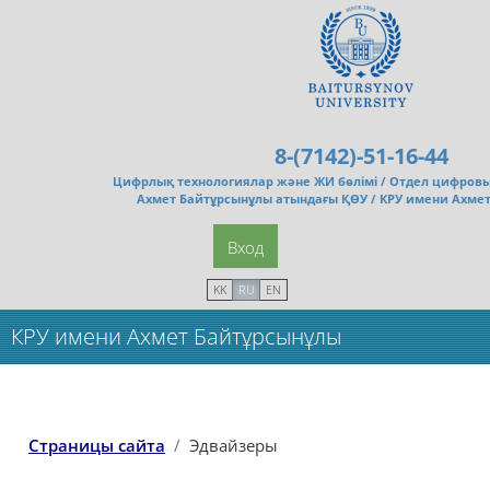
Перейти к основному содержанию
8-(7142)-51-16-44
Цифрлық технологиялар және ЖИ бөлімі /
Отдел цифровы
Ахмет Байтұрсынұлы атындағы ҚӨУ / КРУ имени Ахме
Вход
KK
RU
EN
КРУ имени Ахмет Байтұрсынұлы
Страницы сайта
Эдвайзеры