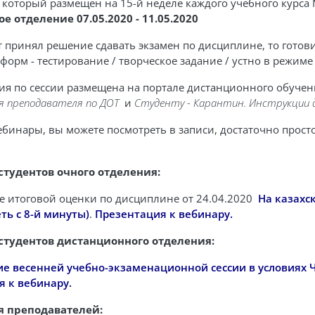
", который размещен на 15-й неделе каждого учебного курса
 отделение 07.05.2020 - 11.05.2020
нт принял решение сдавать экзамен по дисциплине, то готови
 форм - тестирование / творческое задание / устно в режиме
ия по сессии размещена на портале дистанционного обуче
я преподавателя по ДОТ
и
Студенту - Карантин. Инструкции 
инары, вы можете посмотреть в записи, достаточно просто
студентов очного отделения:
е итоговой оценки по дисциплине от 24.04.2020
На казахс
ть с 8-й минуты)
.
Презентация к вебинару.
студентов дистанционного отделения:
е весенней учебно-экзаменационной сессии в условиях Ч
 к вебинару.
я преподавателей: