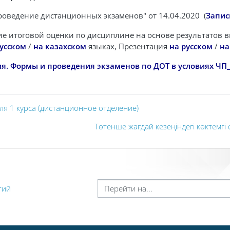
роведение дистанционных экзаменов" от 14.04.2020
(
Запис
е итоговой оценки по дисциплине на основе результатов вн
русском
/
на казахском
языках, Презентация
на русском
/
на
. Формы и проведения экзаменов по ДОТ в условиях ЧП_1
ля 1 курса (дистанционное отделение)
Төтенше жағдай кезеңіндегі көктемгі
Перейти на...
тий