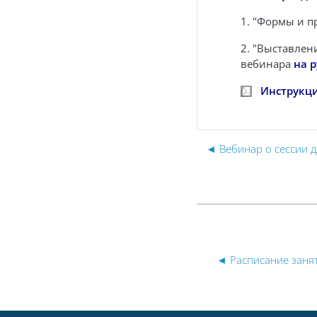
1. "Формы и п
2
.
"Выставлени
вебинара
на 
Инструкция
◄ Вебинар о сессии д
◄ Расписание заня