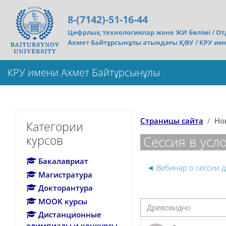
Перейти к основному содержанию
8-(7142)-51-16-44
Цифрлық технологиялар және ЖИ бөлімі /
От
Ахмет Байтұрсынұлы атындағы ҚӨУ / КРУ им
КРУ имени Ахмет Байтұрсынұлы
Пропустить Категории курсов
Страницы сайта
Но
Категории
курсов
Сессия в усл
Бакалавриат
◄ Вебинар о сессии д
Магистратура
Докторантура
MOOK курсы
Режим отображения
Дистанционные
олимпиады и конкурсы