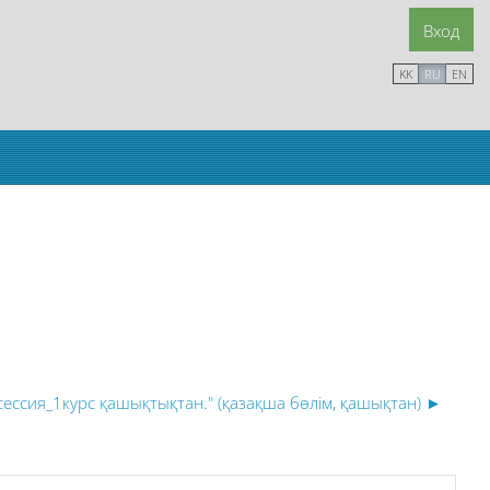
Вход
KK
RU
EN
 сессия_1курс қашықтықтан." (қазақша бөлім, қашықтан) ►