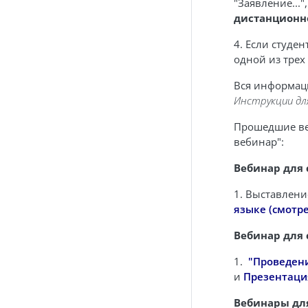
"Заявление...
дистанционное
4. Если студе
одной из трех
Вся информац
Инструкции дл
Прошедшие веб
вебинар":
Вебинар для 
1. Выставлени
языке (смотре
Вебинар для 
1.
"Проведени
и
Презентация
Вебинары дл