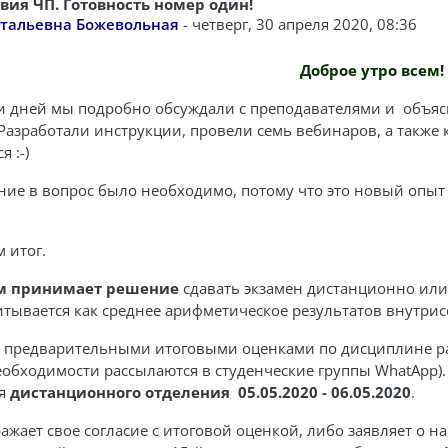
овия ЧП. Готовность номер один!
ветов: 0
итальевна Божевольная
-
четверг, 30 апреля 2020, 08:36
Доброе утро всем!
и дней мы подробно обсуждали с преподавателями и объясня
Разработали инструкции, провели семь вебинаров, а также
 :-)
ние в вопрос было необходимо, потому что это новый опыт н
м итог.
ам принимает решение
сдавать экзамен дистанционно или 
итывается как среднее арифметическое результатов внутрис
с предварительными итоговыми оценками по дисциплине ра
еобходимости рассылаются в студенческие группы WhatApp)
ля
дистанционного отделения 05.05.2020 - 06.05.2020
.
ражает свое согласие с итоговой оценкой, либо заявляет о 