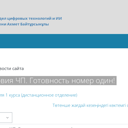
дел цифровых технологий и ИИ
ени Ахмет Байтұрсынұлы
вости сайта
овия ЧП. Готовность номер один!
ля 1 курса (дистанционное отделение)
Төтенше жағдай кезеңіндегі көктемгі