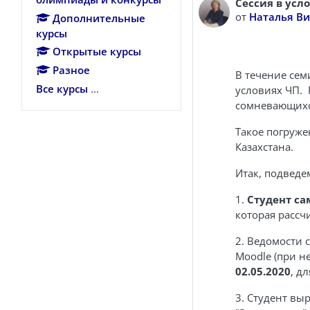
Сессия в усл
Количество от
от
Наталья В
Дополнительные
курсы
Открытые курсы
Разное
В течение сем
Все курсы
...
условиях ЧП. 
сомневающихся
Такое погруже
Казахстана.
Итак, подведе
1.
Студент с
которая рассч
2. Ведомости 
Moodle (при н
02.05.2020
, д
3. Студент вы