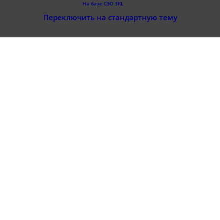
На базе СЭО 3KL
Переключить на стандартную тему