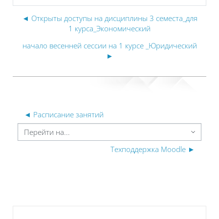
◄ Открыты доступы на дисциплины 3 семеста_для
1 курса_Экономический
начало весенней сессии на 1 курсе _Юридический
►
◄ Расписание занятий
ерейти на...
Техподдержка Moodle ►
Пропустить Категории курсов