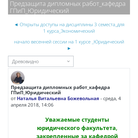
Предзащита дипломных работ_кафедра
ГПиП_Юридический
◄ Открыты доступы на дисциплины 3 семеста_для
1 курса_Экономический
начало весенней сессии на 1 курсе _Юридический
►
 отображения
Предзащита дипломных работ_кафедра
Количество ответов: 0
ГПиП_Юридический
от
Наталья Витальевна Божевольная
-
среда, 4
апреля 2018, 14:06
Уважаемые студенты
юридического факультета,
закрепленные за кафедрой