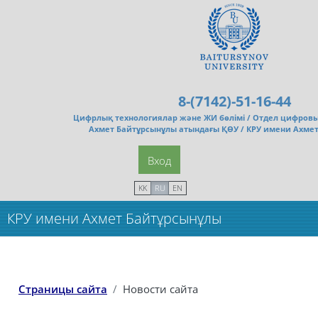
Перейти к основному содержанию
8-(7142)-51-16-44
Цифрлық технологиялар және ЖИ бөлімі /
Отдел цифровы
Ахмет Байтұрсынұлы атындағы ҚӨУ / КРУ имени Ахме
Вход
KK
RU
EN
КРУ имени Ахмет Байтұрсынұлы
Страницы сайта
Новости сайта