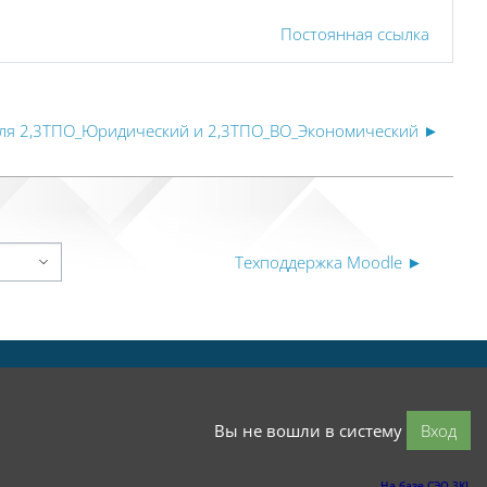
Постоянная ссылка
для 2,3ТПО_Юридический и 2,3ТПО_ВО_Экономический ►
Техподдержка Moodle ►
Вы не вошли в систему
Вход
На базе СЭО 3KL