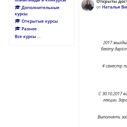
Открыты дос
Количество от
от
Наталья В
Дополнительные
курсы
Открытые курсы
Разное
Все курсы
...
2017 жылдың
бекіту дәрі
4 семестр п
С 30.10.2017 
лекции. За
Выполнять зад