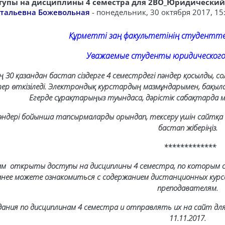
тупы на дисциплины 4 семестра для 2ВО_Юридический
ветов: 0
итальевна Божевольная
-
понедельник, 30 октября 2017, 15
Құрметті заң факультетінің студенттер
Уважаемые студенты юридического фак
 30 қазандан бастап сіздерге 4 семестрдегі пәндер қосылды, сол
стер өткізіледі. Электрондық курстардың мазмұндарымен, бақ
Егерде сұрақтарыңыз туындаса, дәрістік сабақтарда м
әндері бойынша тапсырмаларды орындап, тексеру үшін сайтқа 
бастап жіберіңіз.
*************
вам открыты доступы на дисциплины 4 семестра, по которым с 
ранее можете ознакомиться с содержанием дистанционных курсо
преподавателям.
ания по дисциплинам 4 семестра и отправлять их на сайт для 
11.11.2017.