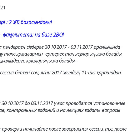
:21
і : 2 ЖБ базасындағы!
ультета: на базе 2ВО!
 пәндерден сіздерге 30.10.2017 - 03.11.2017 аралығында
ылау тапсырмалармен ертерек танысуларыңызға болады.
ұғалімдерге қоюларыңызға болады.
сессия біткен соң, яғни 2017 жылдың 11-шы қарашадан
30.10.2017 до 03.11.2017 у вас проводятся установочные
в, контрольных заданий и на лекциях задать вопросы
проверки начинайте после завершения сессии, т.е. после