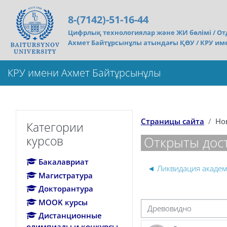
Перейти к основному содержанию
8-(7142)-51-16-44
Цифрлық технологиялар және ЖИ бөлімі /
От
Ахмет Байтұрсынұлы атындағы ҚӨУ / КРУ им
КРУ имени Ахмет Байтұрсынұлы
Пропустить Категории курсов
Страницы сайта
Но
Категории
курсов
Открыты дос
Бакалавриат
◄ Ликвидация академ
Магистратура
Докторантура
MOOK курсы
Режим отображения
Дистанционные
олимпиады и конкурсы