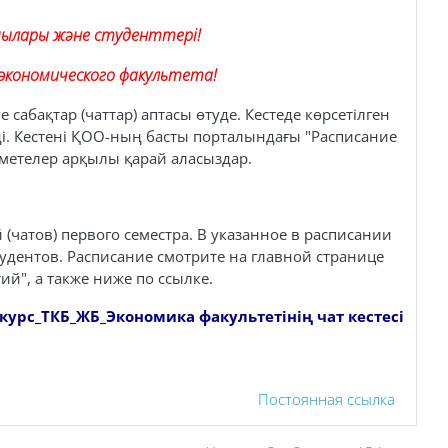
шылары және студенттері!
экономического факультета!
 сабақтар (чаттар) аптасы өтуде. Кестеде көрсетілген
і. Кестені ҚОО-ның басты порталындағы "Расписание
ілметелер арқылы қарай аласыздар.
й (чатов) первого семестра. В указанное в расписании
удентов. Расписание смотрите на главной странице
ий", а также ниже по ссылке.
курс_ТКБ_ЖБ_
Экономика факультетінің чат кестесі
Постоянная ссылка