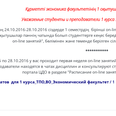
Құрметті экономика факультетінің 1 оқыту
Уважаемые студенты и преподаватели 1 курса 
 24.10.2016-28.10.2016 сіздерде 1 семестрдің бірінші on-line
оқытушылар пәннің чатында болып студенттерге кеңес беред
on-line занятий", бөлімінен және төменде берілген с
***********
 по 28.10.2016 у вас проходит первая неделя on-line заняти
одаватели находятся в чатах дисциплин и консультируют ст
портала ЦДО в разделе "Расписание on-line занят
атов для 1 курса_ТПО,ВО
_Экономический факультет
/ 1