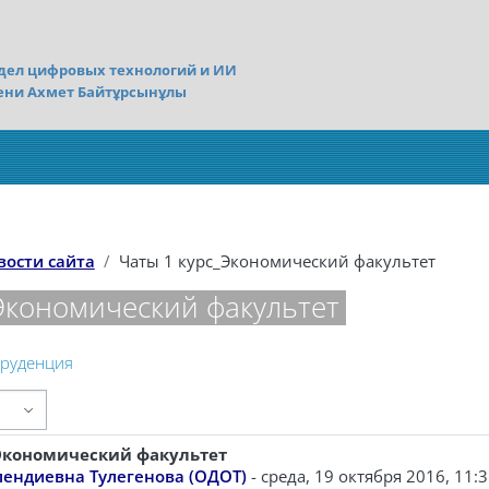
дел цифровых технологий и ИИ
ени Ахмет Байтұрсынұлы
вости сайта
Чаты 1 курс_Экономический факультет
Экономический факультет
пруденция
_Экономический факультет
ветов: 0
лендиевна Тулегенова (ОДОТ)
-
среда, 19 октября 2016, 11: