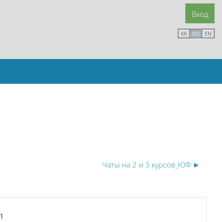
Вход
KK
RU
EN
Чаты на 2 и 3 курсов_ЮФ ►
31