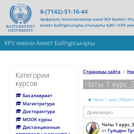
Перейти к основному содержанию
8-(7142)-51-16-44
Цифрлық технологиялар және ЖИ бөлімі /
От
Ахмет Байтұрсынұлы атындағы ҚӨУ / КРУ им
КРУ имени Ахмет Байтұрсынұлы
Пропустить Категории курсов
Страницы сайта
Но
Категории
курсов
Чаты 1 курс_
Бакалавриат
◄ Чаты 1 курс_Юрис
Магистратура
Докторантура
Режим отображения
MOOK курсы
Чаты 1 курс
Количество от
Дистанционные
от
Гульден Ту
олимпиады и конкурсы