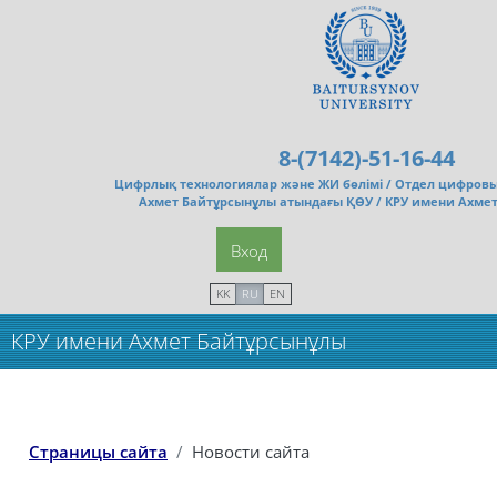
Перейти к основному содержанию
8-(7142)-51-16-44
Цифрлық технологиялар және ЖИ бөлімі /
Отдел цифровы
Ахмет Байтұрсынұлы атындағы ҚӨУ / КРУ имени Ахме
Вход
KK
RU
EN
КРУ имени Ахмет Байтұрсынұлы
Страницы сайта
Новости сайта