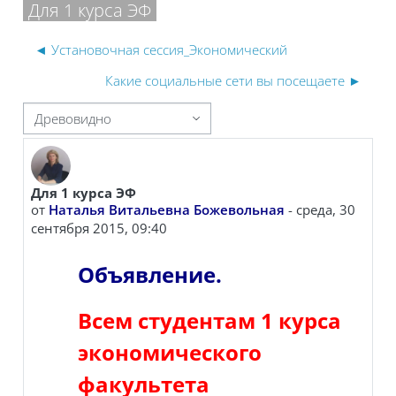
Для 1 курса ЭФ
◄ Установочная сессия_Экономический
Какие социальные сети вы посещаете ►
 отображения
Для 1 курса ЭФ
Количество ответов: 0
от
Наталья Витальевна Божевольная
-
среда, 30
сентября 2015, 09:40
Объявление.
Всем студентам 1 курса
экономического
факультета