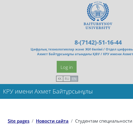
Skip to main content
8-(7142)-51-16-44
Цифрлық технологиялар және ЖИ бөлімі /
Отдел цифровы
Ахмет Байтұрсынұлы атындағы ҚӨУ / КРУ имени Ахме
Log in
KK
RU
EN
КРУ имени Ахмет Байтұрсынұлы
Site pages
Новости сайта
Студентам специальности