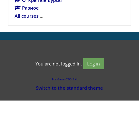
Разное
All courses
...
You are not logged in.
Log in
На базе СЭО 3KL
Switch to the standard theme