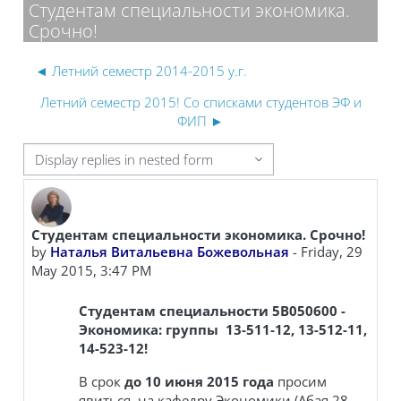
Студентам специальности экономика.
Срочно!
◄ Летний семестр 2014-2015 у.г.
Летний семестр 2015! Со списками студентов ЭФ и
ФИП ►
splay mode
Студентам специальности экономика. Срочно!
Number of replies: 0
by
Наталья Витальевна Божевольная
-
Friday, 29
May 2015, 3:47 PM
Студентам специальности 5B050600 -
Экономика: г
руппы
13-511-12,
13-512-11,
14-523-12!
В срок
до 10 июня 2015 года
просим
явиться на кафедру Экономики (Абая 28,