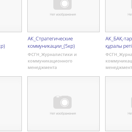
АК_Стратегические
АК_БАҚ-тар
р)
коммуникации_(5кр)
құралы рет
ФСГН_Журналистики и
ФСГН_Журна
коммуникационного
коммуникац
менеджмента
менеджмент