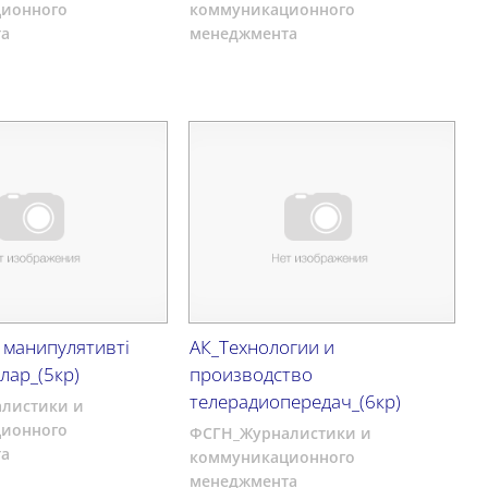
ионного
коммуникационного
а
менеджмента
 манипулятивті
АК_Технологии и
лар_(5кр)
производство
телерадиопередач_(6кр)
листики и
ионного
ФСГН_Журналистики и
а
коммуникационного
менеджмента