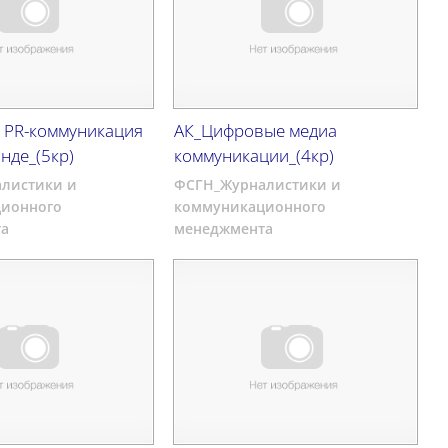
 PR-коммуникация
АК_Цифровые медиа
інде_(5кр)
коммуникации_(4кр)
листики и
ФСГН_Журналистики и
ионного
коммуникационного
а
менеджмента