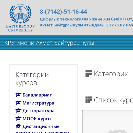
Перейти к основному содержанию
8-(7142)-51-16-44
Цифрлық технологиялар және ЖИ бөлімі /
От
Ахмет Байтұрсынұлы атындағы ҚӨУ / КРУ им
КРУ имени Ахмет Байтұрсынұлы
Пропустить Категории курсов
Категории
Категории
курсов
Бакалавриат
Список кур
Магистратура
Докторантура
MOOK курсы
Дистанционные
олимпиады и конкурсы