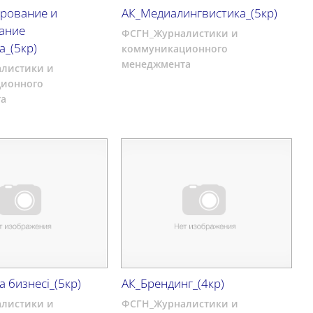
ирование и
АК_Медиалингвистика_(5кр)
ание
ФСГН_Журналистики и
а_(5кр)
коммуникационного
менеджмента
листики и
ионного
а
 бизнесі_(5кр)
АК_Брендинг_(4кр)
листики и
ФСГН_Журналистики и