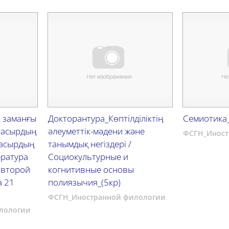
і заманғы
Докторантура_Көптілділіктің
Семиотика_
 ғасырдың
әлеуметтік-мәдени және
ФСГН_Иност
ғасырдың
танымдық негіздері /
ература
Социокультурные и
(второй
когнитивные основы
а 21
полиязычия_(5кр)
ФСГН_Иностранной филологии
лологии