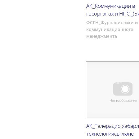
АК_Коммуникации в
госорганах и НПО_(5
ФСГН_Журналистики и
коммуникационного
менеджмента
АК_Телерадио хабар
технологиясы және