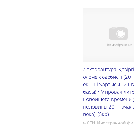
Докторантура_Қазірг
әлемдік әдебиеті (20
екінші жартысы - 21 
басы) / Мировая лит
новейшего времени 
половины 20 - начал
века)_(5кр)
ФСГН_Иностранной фи