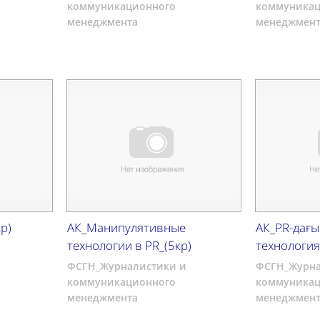
коммуникационного
коммуникац
менеджмента
менеджмент
р)
АК_Манипулятивные
АК_PR-дағы
технологии в PR_(5кр)
технология
ФСГН_Журналистики и
ФСГН_Журна
коммуникационного
коммуникац
менеджмента
менеджмент