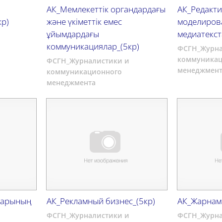
АК_Мемлекеттік органдардағы
АК_Редакт
кр)
және үкіметтік емес
моделиров
ұйымдардағы
медиатекст
коммуникациялар_(5кр)
ФСГН_Журна
коммуникац
ФСГН_Журналистики и
менеджмент
коммуникационного
менеджмента
ларының
АК_Рекламный бизнес_(5кр)
АК_Жарнама
ФСГН_Журналистики и
ФСГН_Журна