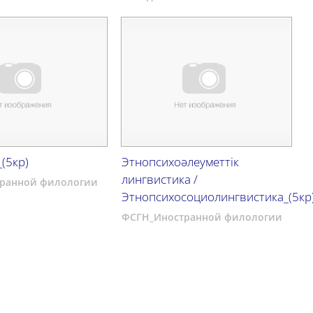
(5кр)
Этнопсихоәлеуметтік
лингвистика /
ранной филологии
Этнопсихосоциолингвистика_(5кр
ФСГН_Иностранной филологии