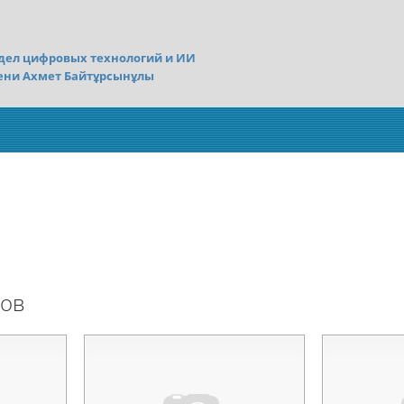
дел цифровых технологий и ИИ
ени Ахмет Байтұрсынұлы
сов