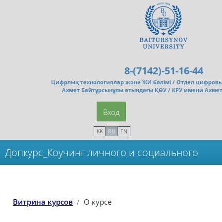
Перейти к основному содержанию
8-(7142)-51-16-44
Цифрлық технологиялар және ЖИ бөлімі /
Отдел цифровы
Ахмет Байтұрсынұлы атындағы ҚӨУ / КРУ имени Ахме
Вход
KK
RU
EN
Допкурс_Коучинг личного и социального
успеха
Витрина курсов
О курсе