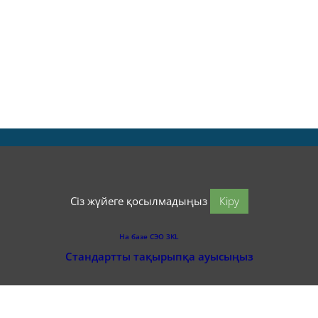
Сіз жүйеге қосылмадыңыз
Кіру
На базе СЭО 3KL
Стандартты тақырыпқа ауысыңыз