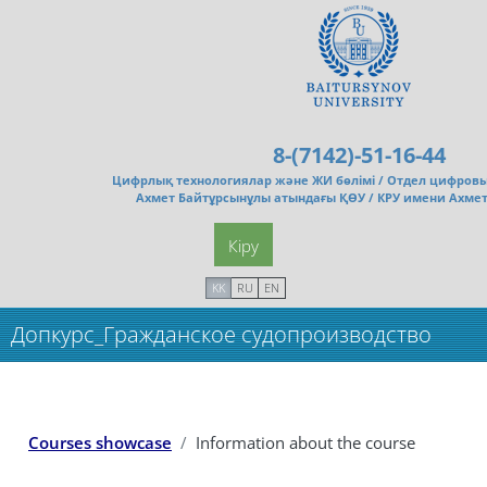
Негізгі мазмұнға
8-(7142)-51-16-44
Цифрлық технологиялар және ЖИ бөлімі /
Отдел цифровы
Ахмет Байтұрсынұлы атындағы ҚӨУ / КРУ имени Ахме
Кіру
KK
RU
EN
Допкурс_Гражданское судопроизводство
Courses showcase
Information about the course