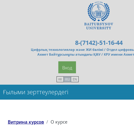
Перейти к основному содержанию
8-(7142)-51-16-44
Цифрлық технологиялар және ЖИ бөлімі /
Отдел цифровы
Ахмет Байтұрсынұлы атындағы ҚӨУ / КРУ имени Ахме
Вход
KK
RU
EN
Ғылыми зерттеулердегі
цифрландыру(5кр)_Очн
Витрина курсов
О курсе