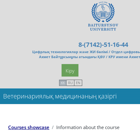
Негізгі мазмұнға
8-(7142)-51-16-44
Цифрлық технологиялар және ЖИ бөлімі /
Отдел цифровы
Ахмет Байтұрсынұлы атындағы ҚӨУ / КРУ имени Ахме
Кіру
KK
RU
EN
Ветеринариялық медицинаның қазіргі
заманғы мәселелері_Маг
Courses showcase
Information about the course