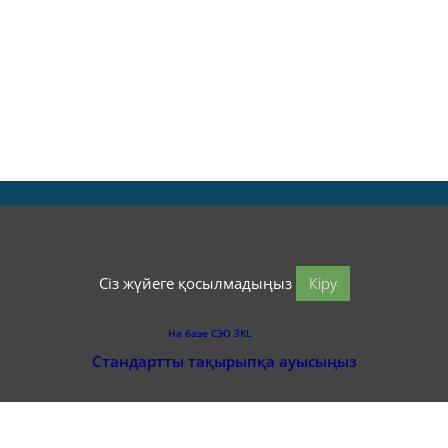
Сіз жүйеге қосылмадыңыз
Кіру
На базе СЭО 3KL
Стандартты тақырыпқа ауысыңыз