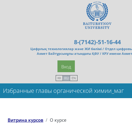
Перейти к основному содержанию
8-(7142)-51-16-44
Цифрлық технологиялар және ЖИ бөлімі /
Отдел цифровы
Ахмет Байтұрсынұлы атындағы ҚӨУ / КРУ имени Ахме
Вход
KK
RU
EN
Избранные главы органической химии_маг
Витрина курсов
О курсе