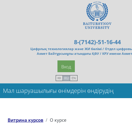
Перейти к основному содержанию
8-(7142)-51-16-44
Цифрлық технологиялар және ЖИ бөлімі /
Отдел цифровы
Ахмет Байтұрсынұлы атындағы ҚӨУ / КРУ имени Ахме
Вход
KK
RU
EN
Мал шаруашылығы өнімдерін өндірудің
инновациялық технологиясы_Маг(5кр)
Витрина курсов
О курсе