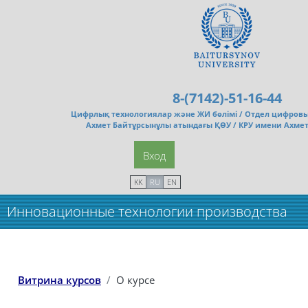
Перейти к основному содержанию
8-(7142)-51-16-44
Цифрлық технологиялар және ЖИ бөлімі /
Отдел цифровы
Ахмет Байтұрсынұлы атындағы ҚӨУ / КРУ имени Ахме
Вход
KK
RU
EN
Инновационные технологии производства
продуктов животноводства_Маг(5кр)
Витрина курсов
О курсе