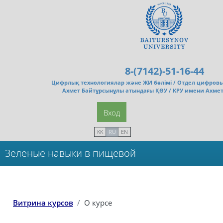
Перейти к основному содержанию
8-(7142)-51-16-44
Цифрлық технологиялар және ЖИ бөлімі /
Отдел цифровы
Ахмет Байтұрсынұлы атындағы ҚӨУ / КРУ имени Ахме
Вход
KK
RU
EN
Зеленые навыки в пищевой
промышленности_Очн(5кр)
Витрина курсов
О курсе