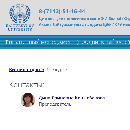
Перейти к основному содержанию
8-(7142)-51-16-44
Цифрлық технологиялар және ЖИ бөлімі /
От
Ахмет Байтұрсынұлы атындағы ҚӨУ / КРУ им
Финансовый менеджмент (продвинутый курс)(1
Витрина курсов
О курсе
Контакты:
Дина Саиновна Кенжебекова
Преподаватель