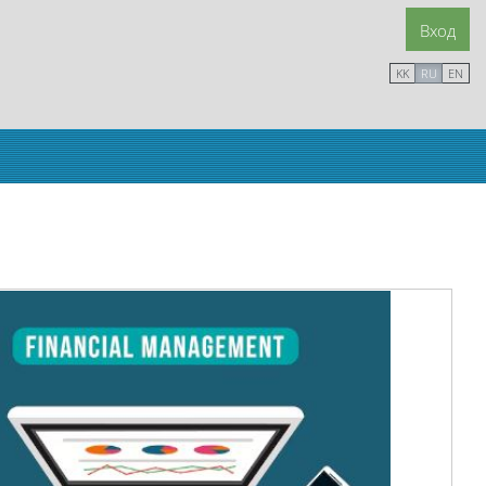
Вход
KK
RU
EN