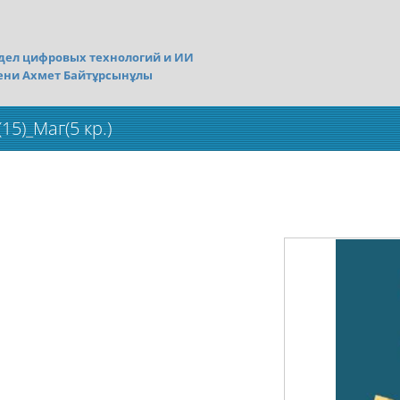
дел цифровых технологий и ИИ
ени Ахмет Байтұрсынұлы
5)_Маг(5 кр.)