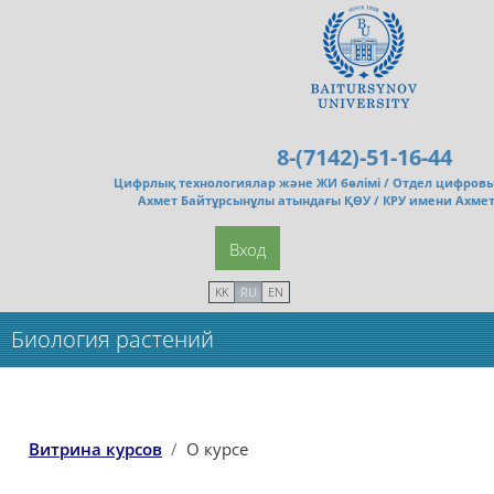
Перейти к основному содержанию
8-(7142)-51-16-44
Цифрлық технологиялар және ЖИ бөлімі /
Отдел цифровы
Ахмет Байтұрсынұлы атындағы ҚӨУ / КРУ имени Ахме
Вход
KK
RU
EN
Биология растений
Витрина курсов
О курсе