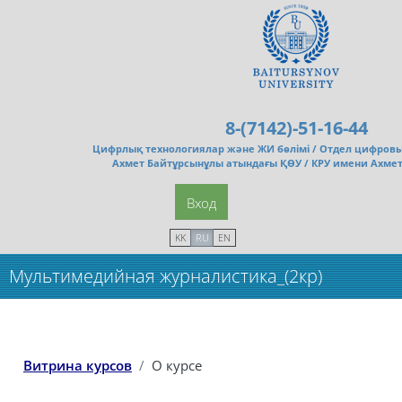
Перейти к основному содержанию
8-(7142)-51-16-44
Цифрлық технологиялар және ЖИ бөлімі /
Отдел цифровы
Ахмет Байтұрсынұлы атындағы ҚӨУ / КРУ имени Ахме
Вход
KK
RU
EN
Мультимедийная журналистика_(2кр)
Витрина курсов
О курсе