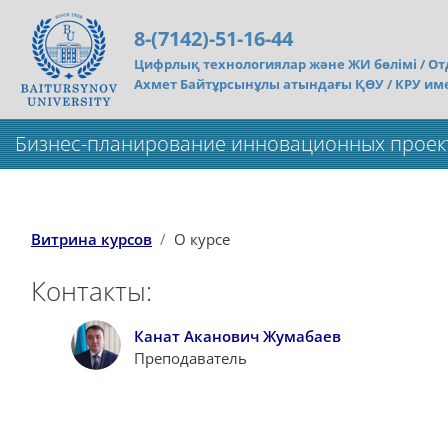
Перейти к основному содержанию
8-(7142)-51-16-44
Цифрлық технологиялар және ЖИ бөлімі /
От
Ахмет Байтұрсынұлы атындағы ҚӨУ / КРУ им
Бизнес-планирование инновационных проекто
Витрина курсов
О курсе
Контакты:
Канат Аканович Жумабаев
Преподаватель