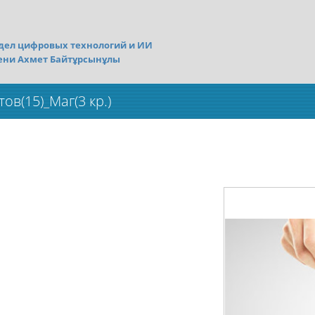
дел цифровых технологий и ИИ
ени Ахмет Байтұрсынұлы
в(15)_Маг(3 кр.)