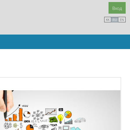
Вход
KK
RU
EN