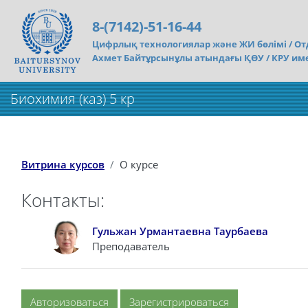
Перейти к основному содержанию
8-(7142)-51-16-44
Цифрлық технологиялар және ЖИ бөлімі /
От
Ахмет Байтұрсынұлы атындағы ҚӨУ / КРУ им
Биохимия (каз) 5 кр
Витрина курсов
О курсе
Контакты:
Гульжан Урмантаевна Таурбаева
Преподаватель
Авторизоваться
Зарегистрироваться