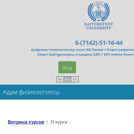
Перейти к основному содержанию
8-(7142)-51-16-44
Цифрлық технологиялар және ЖИ бөлімі /
Отдел цифровы
Ахмет Байтұрсынұлы атындағы ҚӨУ / КРУ имени Ахме
Вход
KK
RU
EN
Адам физиологиясы
Витрина курсов
О курсе