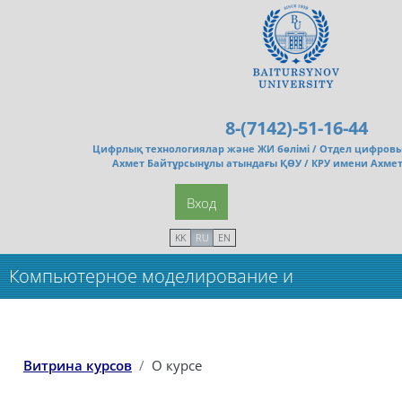
Перейти к основному содержанию
8-(7142)-51-16-44
Цифрлық технологиялар және ЖИ бөлімі /
Отдел цифровы
Ахмет Байтұрсынұлы атындағы ҚӨУ / КРУ имени Ахме
Вход
KK
RU
EN
Компьютерное моделирование и
прогнозирование биологической
активности соединений_(5кр) _маг
Витрина курсов
О курсе