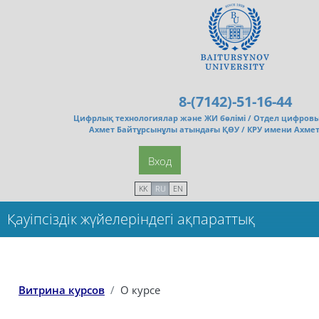
Перейти к основному содержанию
8-(7142)-51-16-44
Цифрлық технологиялар және ЖИ бөлімі /
Отдел цифровы
Ахмет Байтұрсынұлы атындағы ҚӨУ / КРУ имени Ахме
Вход
KK
RU
EN
Қауіпсіздік жүйелеріндегі ақпараттық
технологиялар
Витрина курсов
О курсе