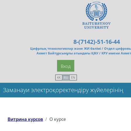
Перейти к основному содержанию
8-(7142)-51-16-44
Цифрлық технологиялар және ЖИ бөлімі /
Отдел цифровы
Ахмет Байтұрсынұлы атындағы ҚӨУ / КРУ имени Ахме
Вход
KK
RU
EN
Заманауи электроқоректендіру жүйелерінің
құрылғы дамуы
Витрина курсов
О курсе