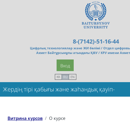
Перейти к основному содержанию
8-(7142)-51-16-44
Цифрлық технологиялар және ЖИ бөлімі /
Отдел цифровы
Ахмет Байтұрсынұлы атындағы ҚӨУ / КРУ имени Ахме
Вход
KK
RU
EN
Жердің тірі қабығы және жаһандық қауіп-
қатерлер_маг
Витрина курсов
О курсе