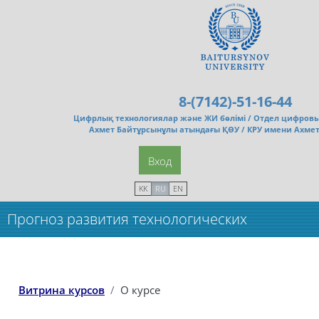
Перейти к основному содержанию
8-(7142)-51-16-44
Цифрлық технологиялар және ЖИ бөлімі /
Отдел цифровы
Ахмет Байтұрсынұлы атындағы ҚӨУ / КРУ имени Ахме
Вход
KK
RU
EN
Прогноз развития технологических
машин_док
Витрина курсов
О курсе