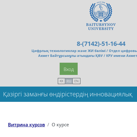
Перейти к основному содержанию
8-(7142)-51-16-44
Цифрлық технологиялар және ЖИ бөлімі /
Отдел цифровы
Ахмет Байтұрсынұлы атындағы ҚӨУ / КРУ имени Ахме
Вход
KK
RU
EN
Қазіргі заманғы өндірістердің инновациялық
электротехнологиялары мен электр
жабдықтары_док
Витрина курсов
О курсе