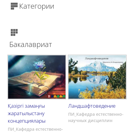
Категории
Бакалавриат
Қазіргі замаңғы
Ландшафтоведение
жаратылыстану
ПИ_Кафедра естественно-
концепциялары
научных дисциплин
ПИ_Кафедра естественно-