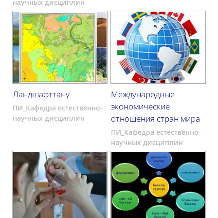
научных дисциплин
Ландшафттану
Международные
экономические
ПИ_Кафедра естественно-
отношения стран мира
научных дисциплин
ПИ_Кафедра естественно-
научных дисциплин